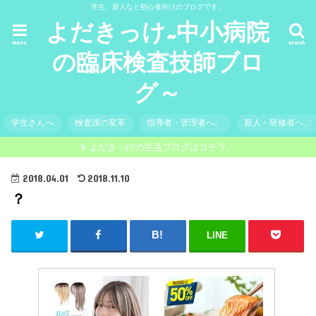
学生、新人など初心者向けのブログです。
よだきっけ~中小病院
menu
search
の臨床検査技師ブロ
グ～
学生さんへ
検査課の変革
指導者・管理者へ。
新人・研修者へ。
よだきっけの生活ブログはコチラ。
2018.04.01
2018.11.10
？
LINE