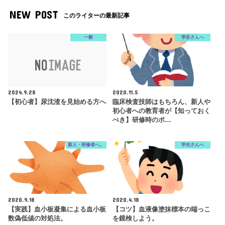
NEW POST
このライターの最新記事
一般
学生さんへ
2024.9.28
2020.11.5
【初心者】尿沈渣を見始める方へ
臨床検査技師はもちろん、新人や
初心者への教育者が【知っておく
べき】研修時のポ…
新人・研修者へ。
学生さんへ
2020.9.18
2020.4.18
【実践】血小板凝集による血小板
【コツ】血液像塗抹標本の端っこ
数偽低値の対処法。
を鏡検しよう。