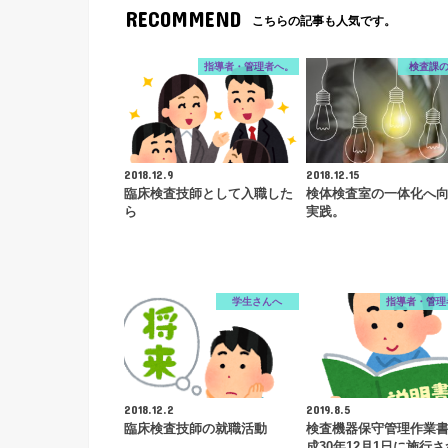
RECOMMEND
こちらの記事も人気です。
指導者・管理者へ。
検査課
2018.12.9
2018.12.15
臨床検査技師として入職した
検体検査室の一体化へ
ら
実践。
学生さんへ
指導者・管理
2018.12.2
2019.8.5
臨床検査技師の就職活動
検査機器保守管理作業
成30年12月1日に施行