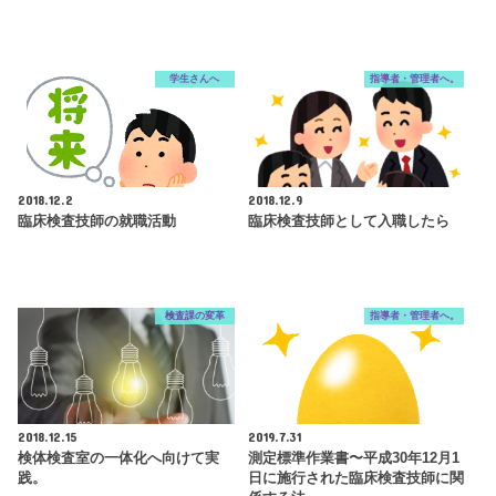
学生さんへ
指導者・管理者へ。
2018.12.2
2018.12.9
臨床検査技師の就職活動
臨床検査技師として入職したら
検査課の変革
指導者・管理者へ。
2018.12.15
2019.7.31
検体検査室の一体化へ向けて実
測定標準作業書〜平成30年12月1
践。
日に施行された臨床検査技師に関