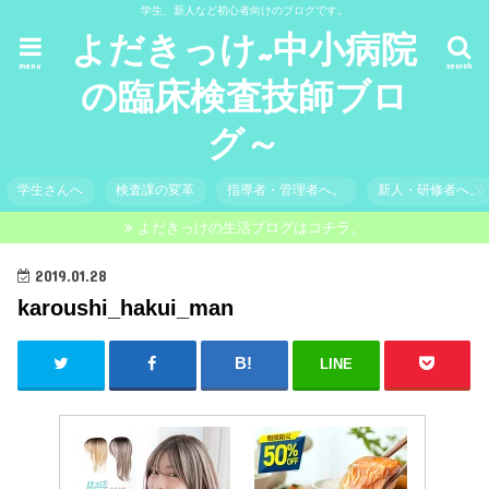
学生、新人など初心者向けのブログです。
よだきっけ~中小病院
menu
search
の臨床検査技師ブロ
グ～
学生さんへ
検査課の変革
指導者・管理者へ。
新人・研修者へ。
よだきっけの生活ブログはコチラ。
2019.01.28
karoushi_hakui_man
LINE