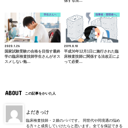
係する法…
学生さんへ
指導者・管理者へ。
2020.1.26
2019.8.10
国家試験受験の合格を目指す最終
平成30年12月1日に施行された臨
学の臨床検査技師学生さんがオス
床検査技師に関係する法改正によ
スメしない勉…
って必要…
ABOUT
この記事をかいた人
よだきっけ
臨床検査技師・２娘のパパです。 同世代や同境遇の悩め
る方々と成長していけたらと思います。全てを保証できる